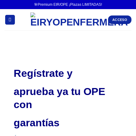
🎯Premium EIR/OPE ¡Plazas LIMITADAS!
ACCESO
Regístrate y
aprueba ya tu OPE
con
garantías