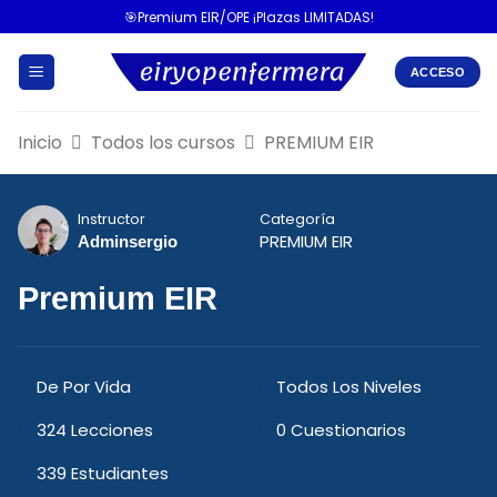
🎯Premium EIR/OPE ¡Plazas LIMITADAS!
ACCESO
Inicio
Todos los cursos
PREMIUM EIR
Instructor
Categoría
PREMIUM EIR
Adminsergio
Premium EIR
De Por Vida
Todos Los Niveles
324 Lecciones
0 Cuestionarios
339 Estudiantes