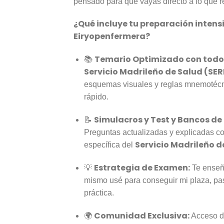
pensado para que vayas directo a lo que 
¿Qué incluye tu preparación intens
Eiryopenfermera?
Temario Optimizado con todo l
📚
Servicio Madrileño de Salud (SE
esquemas visuales y reglas mnemotéc
rápido.
Simulacros y Test y Bancos de
📝
Preguntas actualizadas y explicadas co
Servicio Madrileño 
específica del
Estrategia de Examen:
💡
Te enseño
mismo usé para conseguir mi plaza, pas
práctica.
Comunidad Exclusiva:
🌍
Acceso di