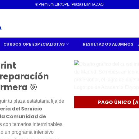
🎯Premium EIR/OPE ¡Plazas LIMITADAS!
CURSOS OPE ESPECIALISTAS
RESULTADOS ALUMNOS
rint
Preparación
fermera
🎯
r tu plaza estatutaria fija de
PAGO ÚNICO (A
ría del Servicio
 la Comunidad de
s con temarios interminables.
 un programa intensivo