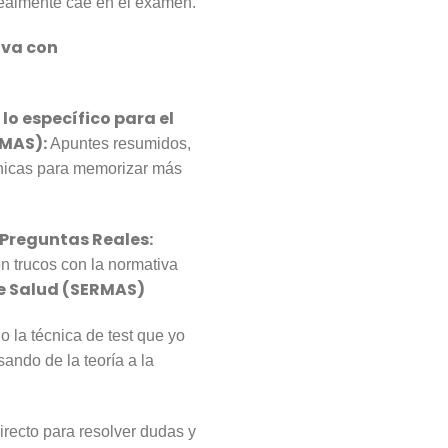
realmente cae en el examen.
iva con
o específico para el
RMAS):
Apuntes resumidos,
nicas para memorizar más
 Preguntas Reales:
n trucos con la normativa
de Salud (SERMAS)
 la técnica de test que yo
ando de la teoría a la
recto para resolver dudas y