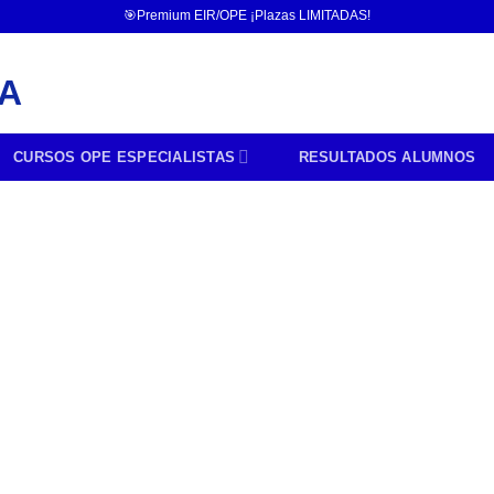
🎯Premium EIR/OPE ¡Plazas LIMITADAS!
CURSOS OPE ESPECIALISTAS
RESULTADOS ALUMNOS