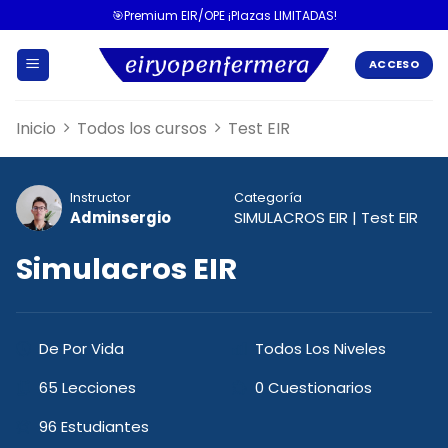
🎯Premium EIR/OPE ¡Plazas LIMITADAS!
ACCESO
Inicio
Todos los cursos
Test EIR
Instructor
Categoría
Adminsergio
SIMULACROS EIR
|
Test EIR
Simulacros EIR
De Por Vida
Todos Los Niveles
65 Lecciones
0 Cuestionarios
96 Estudiantes