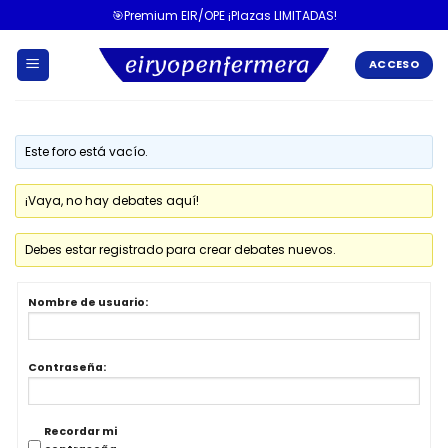
🎯Premium EIR/OPE ¡Plazas LIMITADAS!
ACCESO
Este foro está vacío.
¡Vaya, no hay debates aquí!
Debes estar registrado para crear debates nuevos.
Nombre de usuario:
Contraseña:
Recordar mi