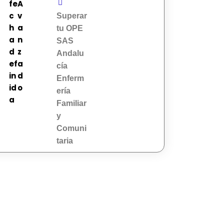
fe
A
c
v
Superar
h
a
tu OPE
a
n
SAS
d
z
Andalu
ef
a
cía
in
d
Enferm
id
o
ería
a
Familiar
y
Comuni
taria