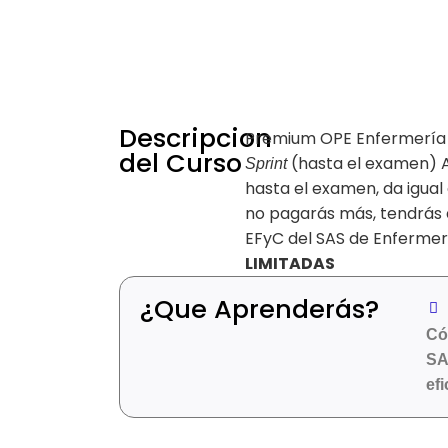
Descripcion
Premium OPE Enfermería F
del Curso
(hasta el examen) A
Sprint
hasta el examen, da igua
no pagarás más, tendrás 
EFyC del SAS de Enfermerí
LIMITADAS
¿Que Aprenderás?
Có
SA
efi