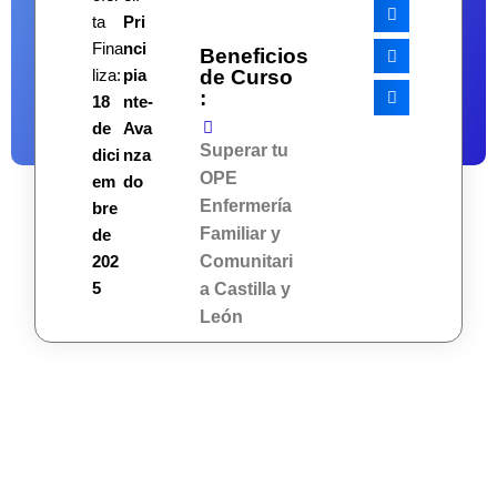
ta
Pri
Fina
nci
Beneficios
de Curso
liza:
pia
:
18
nte-
de
Ava
Superar tu
dici
nza
OPE
em
do
Enfermería
bre
Familiar y
de
Comunitari
202
5
a Castilla y
León