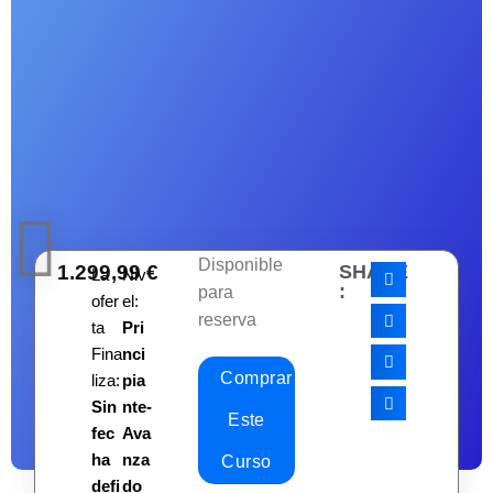
Disponible
1.299,99
€
SHARE
La
Niv
:
para
ofer
el:
reserva
ta
Pri
Fina
nci
Comprar
liza:
pia
Sin
nte-
Este
fec
Ava
ha
nza
Curso
defi
do