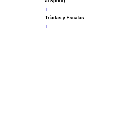
al Sprint)
Tríadas y Escalas
Técnica de test, tips ,motivación y
apoyo
Suscripción a newsletter OPE
EFyC: noticias importantes en el
mundo opositor
Tags
Curso OPE Enfermería
,
OPE
Enfermería Familiar y
Comunitaria
Dossier del Curso.