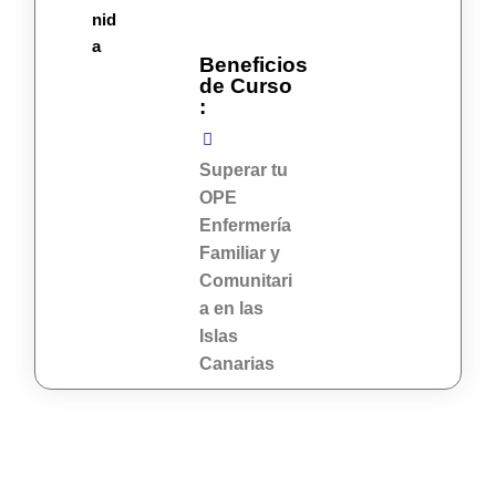
nid
a
Beneficios
de Curso
:
Superar tu
OPE
Enfermería
Familiar y
Comunitari
a en las
Islas
Canarias