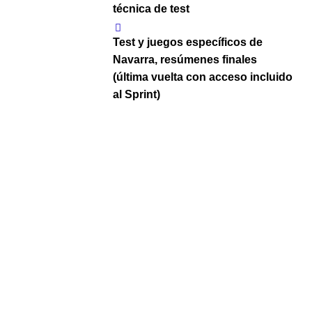
técnica de test
Test y juegos específicos de
Navarra, resúmenes finales
(última vuelta con acceso incluido
al Sprint)
Tríadas y Escalas
Técnica de test, tips ,motivación y
apoyo
Suscripción a newsletter OPE
EFyC: noticias importantes en el
mundo opositor
Tags
Curso OPE Enfermería
,
OPE
Enfermería Familiar y