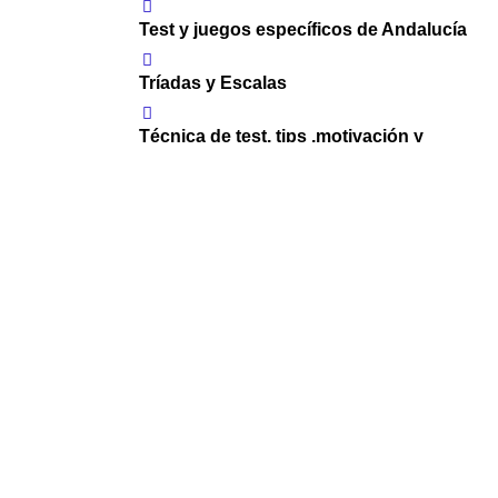
Test y juegos específicos de Andalucía
Tríadas y Escalas
Técnica de test, tips ,motivación y
apoyo
Suscripción a newsletter OPE: noticias
importantes en el mundo opositor
Tags
curso intensivo OPE
SAS Enfermería
Dossier del Curso.