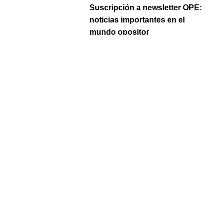
Suscripción a newsletter OPE:
noticias importantes en el
mundo opositor
Tags
Curso OPE Enfermería
,
Curso OPE
Madrid Enfermería
,
Curso OPE
SERMAS Enfermería
Dossier del Curso.