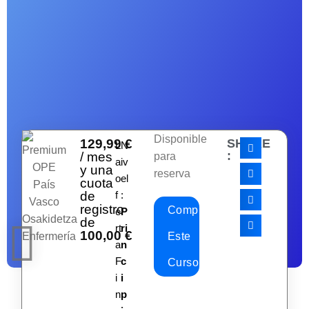
Disponible
129,99
€
SHARE
L
N
:
/ mes
para
a
iv
y una
reserva
o
el
cuota
de
f
:
registro
Comprar
e
P
de
rt
ri
100,00
€
Este
a
n
F
c
Curso
i
i
n
p