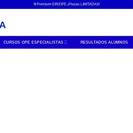
🎯Premium EIR/OPE ¡Plazas LIMITADAS!
CURSOS OPE ESPECIALISTAS
RESULTADOS ALUMNOS