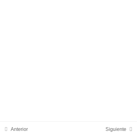
TEMA 5: Administración y
3
seguridad del paciente
TEMA 6: Cardiovascular
2
TEMA 7: Comunitaria
2
TEMA 8: Dermatología
2
TEMA 9: Digestivo
2
Anterior
Siguiente