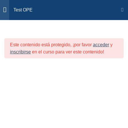
🎯Premium EIR/OPE ¡Plazas LIMITADAS!
Test OPE
ACCESO
LIBRO TABLAS
0
PREMIUM
Inicio
Todos los cursos
Test OPE
Este contenido está protegido, ¡por favor
acceder
y
inscribirse
en el curso para ver este contenido!
TEMA 1: TRIADAS
2
CURSOS OPE
CURSOS EIR
CURSOS OPE ESPECIALISTAS
RESULTADOS ALUMNOS
FAQS
SOPORTE
TEMA 2: ESCALAS
2
Eiryopenfermera©
TEMA 3: ACRÓNIMOS
2
TEMA 4: Vacunas e
2
inmunizaciones