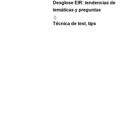
Desglose EIR: tendencias de
temáticas y preguntas
Técnica de test, tips
,motivación y apoyo
El Material de DONDE SACA
PREGUNTAS el Tribunal EIR
Suscripción a newsletter EIR:
noticias importantes en el
mundo opositor
Tags
CURSO EIR
,
EIR intensivo
,
eiryopenfermera
,
premium EIR
sprint