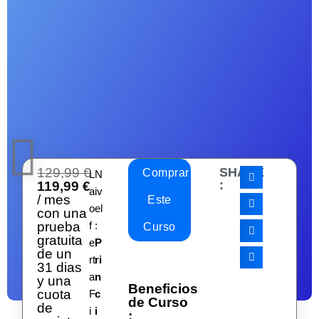
129,99
€
SHARE
Comprar
L
N
:
119,99
€
a
iv
/ mes
Este
o
el
con una
prueba
f
:
Curso
gratuita
e
P
de un
rt
ri
31 dias
a
n
y una
Beneficios
cuota
F
c
de Curso
de
i
i
: