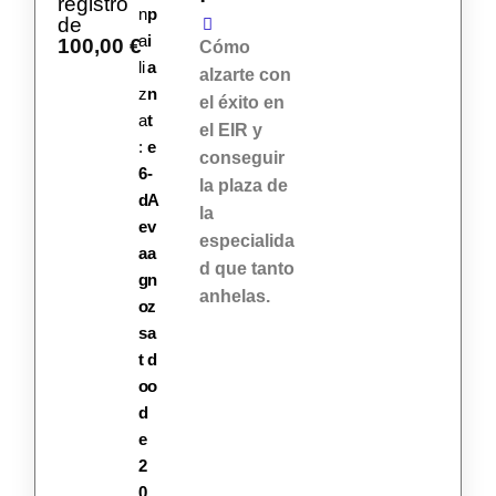
registro
n
p
de
a
i
100,00
€
Cómo
li
a
alzarte con
z
n
el éxito en
a
t
el EIR y
:
e
conseguir
6
-
la plaza de
d
A
la
e
v
especialida
a
a
d que tanto
g
n
anhelas.
o
z
s
a
t
d
o
o
d
e
2
0