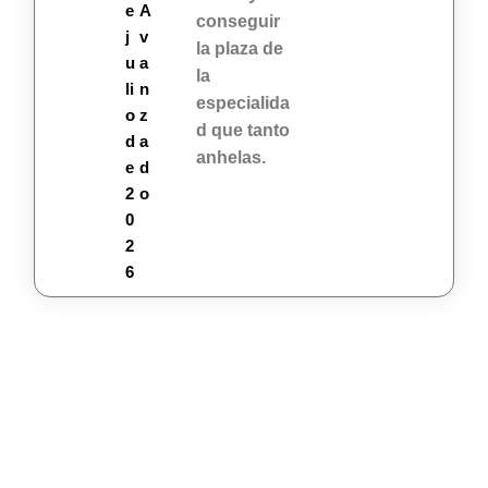
e
A
conseguir
j
v
la plaza de
u
a
la
li
n
especialida
o
z
d que tanto
d
a
anhelas.
e
d
2
o
0
2
6