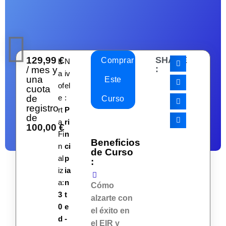
129,99
€
SHARE
Comprar
L
N
:
/ mes y
a
iv
una
Este
of
el
cuota
de
e
:
Curso
registro
rt
P
de
a
ri
100,00
€
Fi
n
Beneficios
n
ci
de Curso
al
p
:
iz
ia
a:
n
Cómo
3
t
alzarte con
0
e
el éxito en
d
-
el EIR y