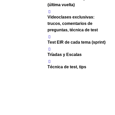
(última vuelta)
Videoclases exclusivas:
trucos, comentarios de
preguntas, técnica de test
Test EIR de cada tema (sprint)
Tríadas y Escalas
Técnica de test, tips
,motivación y apoyo
LIBRO Análisis Preguntas
Desglose EIR: tendencias de
temáticas y preguntas
El Material de DONDE SACA