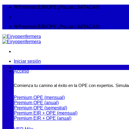
🎯Premium EIR/OPE ¡Plazas LIMITADAS!
🎯Premium EIR/OPE ¡Plazas LIMITADAS!
Iniciar sesión
CURSOS OPE
Acceso
Comienza tu camino al éxito en la OPE con expertos. Simulac
Premium OPE (mensual)
Premium OPE (anual)
Premium OPE (semestral)
Premium EIR + OPE (mensual)
Premium EIR + OPE (anual)