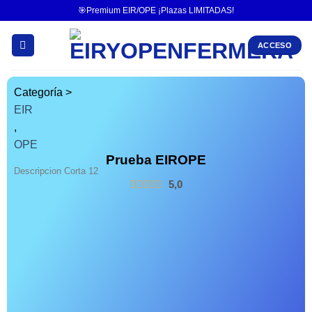
🎯Premium EIR/OPE ¡Plazas LIMITADAS!
ACCESO
Categoría >
EIR
,
OPE
Prueba EIROPE
Descripcion Corta 12
5,0