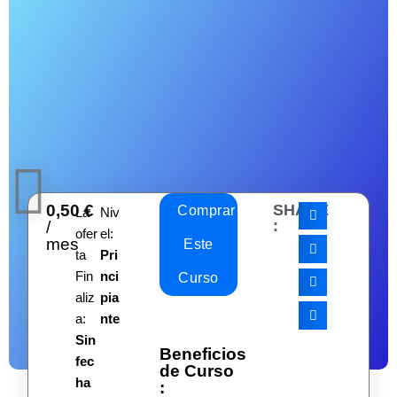
0,50
€
SHARE
Comprar
La
Niv
:
/
ofer
el:
mes
Este
ta
Pri
Fin
nci
Curso
aliz
pia
a:
nte
Sin
Beneficios
fec
de Curso
ha
: