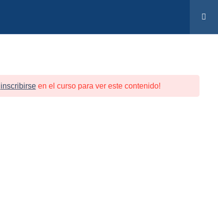
INICIAR SESIÓN
FAQS
SOPORTE
y
inscribirse
en el curso para ver este contenido!
FAQS
SOPORTE