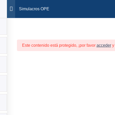
🎯Premium EIR/OPE ¡Plazas LIMITADAS!
Simulacros OPE
CURSOS OPE ESPECIALISTAS
RESULTADOS ALUMNOS
Este contenido está protegido, ¡por favor
acceder
URSOS EIR
CURSOS OPE ESPECIALISTAS
RESULTADOS ALUMNOS
Eiryopenfermera©