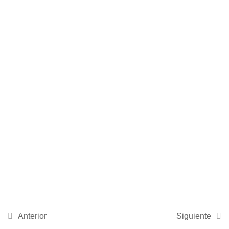
SIMULACRO OPE 6
1
SIMULACRO OPE 7
1
SIMULACRO OPE 8
1
SIMULACRO OPE 9
1
SIMULACRO OPE 10
1
SIMULACRO OPE 11
1
Anterior
Siguiente