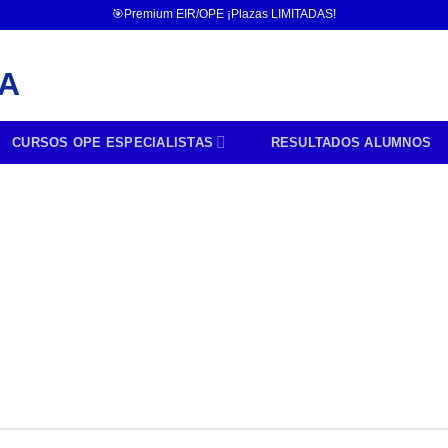
🎯Premium EIR/OPE ¡Plazas LIMITADAS!
CURSOS OPE ESPECIALISTAS
RESULTADOS ALUMNOS