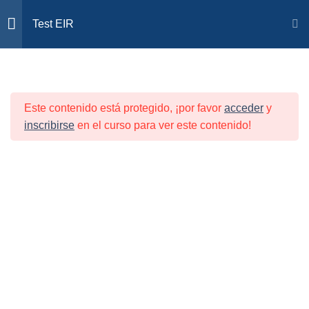
🎯Premium EIR/OPE ¡Plazas LIMITADAS!
Test EIR
ACCESO
LIBRO TABLAS (edición
1
test EIR)
Inicio
Todos los cursos
Test EIR
Este contenido está protegido, ¡por favor
acceder
y
inscribirse
en el curso para ver este contenido!
GUÍA DE
1
SUPERVIVENCIA EIR
CURSOS OPE
CURSOS EIR
CURSOS OPE ESPECIALISTAS
RESULTADOS ALUMNOS
FAQS
SOPORTE
Eiryopenfermera©
TEMA 1: TRIADAS
2
TEMA 2: ESCALAS
2
TEMA 3: ACRÓNIMOS
2