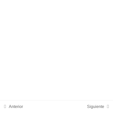
TEMA 4: Vacunas e
2
inmunizaciones
TEMA 5: Administración y
3
seguridad del paciente
TEMA 6: Cardiovascular
2
TEMA 7: Comunitaria
2
TEMA 8: Dermatología
2
Anterior
Siguiente