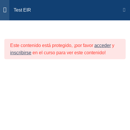
🎯Premium EIR/OPE ¡Plazas LIMITADAS!
Test EIR
ACCESO
LIBRO TABLAS (edición
1
test EIR)
Inicio
Todos los cursos
Test EIR
Este contenido está protegido, ¡por favor
acceder
y
inscribirse
en el curso para ver este contenido!
GUÍA DE
1
SUPERVIVENCIA EIR
CURSOS OPE
CURSOS EIR
CURSOS OPE ESPECIALISTAS
RESULTADOS ALUMNOS
FAQS
SOPORTE
Eiryopenfermera©
TEMA 1: TRIADAS
2
TEMA 2: ESCALAS
2
TEMA 3: ACRÓNIMOS
2